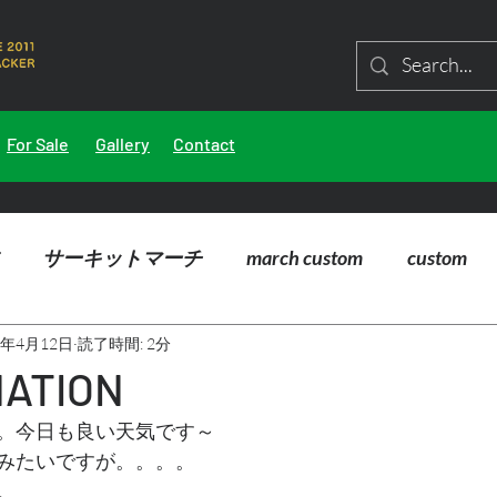
For Sale
Gallery
Contact
サーキットマーチ
march custom
custom
5年4月12日
読了時間: 2分
ATION
。今日も良い天気です～
みたいですが。。。。
。