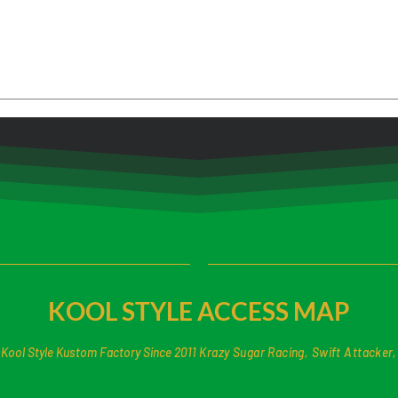
段取りが悪かった。
ＢＯ
KOOL STYLE ACCESS MAP
Kool Style Kustom Factory Since 2011
Krazy Sugar Racing, Swift Attacker,