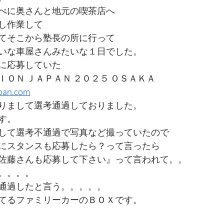
べに奥さんと地元の喫茶店へ
し作業して
てそこから塾長の所に行って
いな車屋さんみたいな１日でした。
に応募していた
ＯＮ ＪＡＰＡＮ ２０２５ ＯＳＡＫＡ
pan.com
りまして選考通過しておりました。
す。
して選考不通過で写真など撮っていたので
にスタンスも応募したら？って言ったら
佐藤さんも応募して下さい』って言われて。。
。。。。
通過したと言う。。。。。
てるファミリーカーのＢＯＸです。