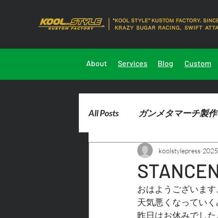
About
Services
Blog
Custom
All Posts
ガンメタマーチ製作
koolstylepress
202
2023marchdemocar製作
STANCEN
おはようございます
天気悪くなっていく
昨日はお休みでした