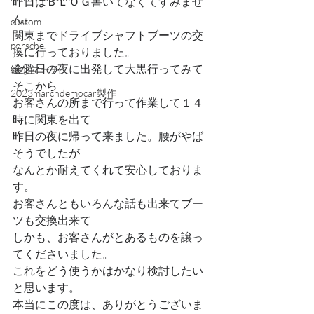
昨日はＢＬＯＧ書いてなくてすみませ
ん。
custom
関東までドライブシャフトブーツの交
porsche
換に行っておりました。
金曜日の夜に出発して大黒行ってみて
緑なマーチ
そこから
2023marchdemocar製作
お客さんの所まで行って作業して１４
時に関東を出て
昨日の夜に帰って来ました。腰がやば
そうでしたが
なんとか耐えてくれて安心しておりま
す。
お客さんともいろんな話も出来てブー
ツも交換出来て
しかも、お客さんがとあるものを譲っ
てくださいました。
これをどう使うかはかなり検討したい
と思います。
本当にこの度は、ありがとうございま