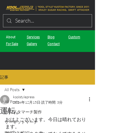
About
Services
Blog
Custom
For Sale
Gallery
Contact
記事
All Posts
koolstylepress
All Posts
2024年12月15日
読了時間: 3分
運転。
ガンメタマーチ製作
おはよございます。今日は晴れており
サーキットマーチ
ます。
march custom