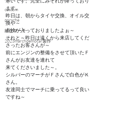
寒いです。完全にみぞれが降っており
ます。
custom
昨日は、朝からタイヤ交換、オイル交
porsche
換や～
点検が入っておりましたよぉ～
緑なマーチ
それと～昨日は遠くから来店してくだ
2023marchdemocar製作
さったお客さんが～
前にエンジンの整備をさせて頂いたＦ
さんがお友達を連れて
来てくださいました～。
シルバーのマーチがＦさんで白色がＫ
さん。
友達同士でマーチに乗ってるって良い
ですね～