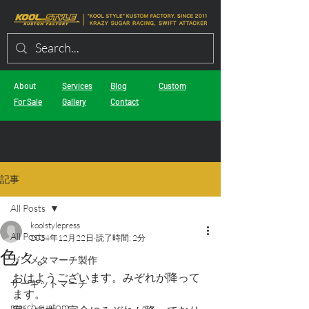
About
Services
Blog
Custom
For Sale
Gallery
Contact
記事
All Posts
koolstylepress
All Posts
2024年12月22日
読了時間: 2分
色々。
ガンメタマーチ製作
おはようございます。みぞれが降って
サーキットマーチ
ます。
march custom