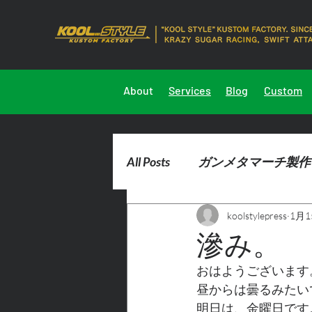
About
Services
Blog
Custom
All Posts
ガンメタマーチ製作
koolstylepress
1月1
2023marchdemocar製作
滲み。
おはようございます
昼からは曇るみたい
明日は、金曜日です