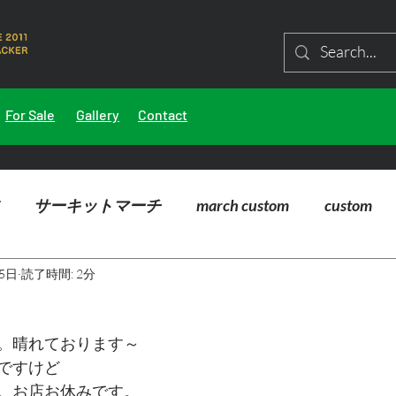
For Sale
Gallery
Contact
サーキットマーチ
march custom
custom
5日
読了時間: 2分
。晴れております～
ですけど
。お店お休みです。