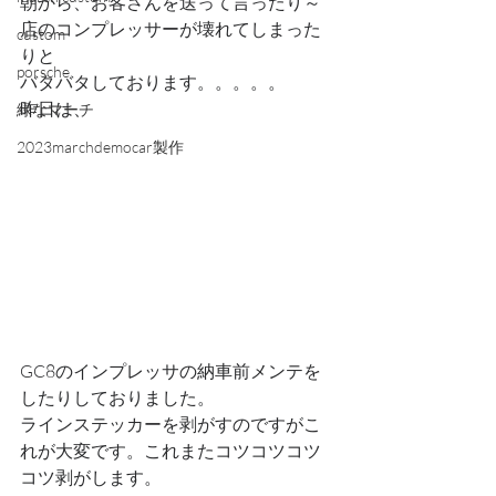
朝から、お客さんを送って言ったり～
店のコンプレッサーが壊れてしまった
custom
りと
porsche
バタバタしております。。。。。
昨日は、
緑なマーチ
2023marchdemocar製作
GC8のインプレッサの納車前メンテを
したりしておりました。
ラインステッカーを剥がすのですがこ
れが大変です。これまたコツコツコツ
コツ剥がします。