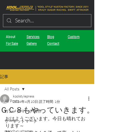
About
Services
Blog
Custom
For Sale
Gallery
Contact
記事
All Posts
koolstylepress
All Posts
2024年4月10日
読了時間: 1分
ＧＣ８もやっていきます。
ガンメタマーチ製作
おはようございます。今日も晴れてお
サーキットマーチ
ります～
march custom