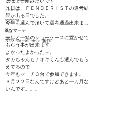
ほぼ１日雨みたいです。
昨日は、ＦＥＮＤＥＲＩＳＴの選考結
custom
果が出る日でした。
porsche
今年も選んで頂いて選考通過出来まし
た。
緑なマーチ
去年と一緒のショーケースに置かせて
2023marchdemocar製作
もらう事が出来ます。
よかったよかった～。
タカちゃんもナオキくんも選んでもら
えてるので
今年もマーチ３台で参加できます。
３月２２日なんですけどあと一カ月な
いんです。。。