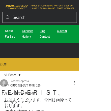
About
Services
Blog
Custom
For Sale
Gallery
Contact
記事
All Posts
koolstylepress
All Posts
2月25日
読了時間: 2分
ＦＥＮＤＥＲＩＳＴ。
ガンメタマーチ製作
おはようございます。今日は雨降って
サーキットマーチ
おります。
march custom