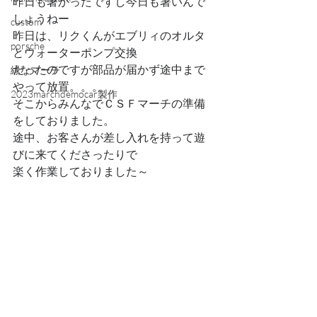
昨日も暑かったですし今日も暑いんで
しょうねー
custom
昨日は、リクくんがエブリィのオルタ
porsche
とウォーターポンプ交換
だったのですが部品が届かず途中まで
緑なマーチ
やって放置。。。
2023marchdemocar製作
そこからみんなでＣＳＦマーチの準備
をしておりました。
途中、お客さんが差し入れを持って遊
びに来てくださったりで
楽く作業しておりました～