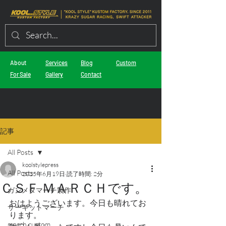
About
Services
Blog
Custom
For Sale
Gallery
Contact
記事
All Posts
koolstylepress
All Posts
2025年6月19日
読了時間: 2分
ＣＳＦ ＭＡＲＣＨです。
ガンメタマーチ製作
おはようございます。今日も晴れてお
サーキットマーチ
ります。
march custom