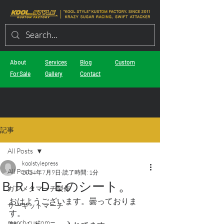
About
Services
Blog
Custom
For Sale
Gallery
Contact
記事
All Posts
koolstylepress
All Posts
2024年7月9日
読了時間: 1分
ＢＲＩＤＥのシート。
ガンメタマーチ製作
おはようございます。曇っておりま
サーキットマーチ
す。
march custom