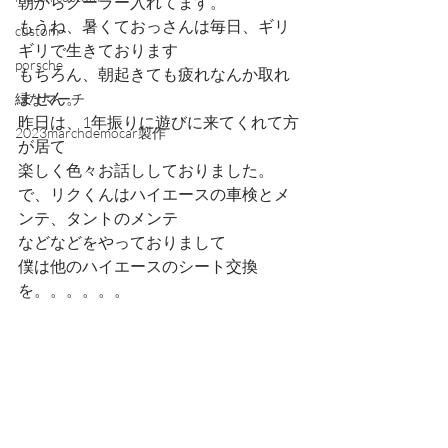
朝からクーラー入れてます。
もうね、暑くておっさんは毎日、ギリ
custom
ギリで生きております
porsche
もちろん、朝起きても疲れなんか取れ
ません。
緑なマーチ
昨日は、1年振りに遊びに来てくれて方
2023marchdemocar製作
が居て
楽しく色々お話ししておりました。
で、リクくんはハイエースの車検とメ
ンテ、タントのメンテ
などなどをやっておりまして
僕は他のハイエースのシート交換
を。。。。。。