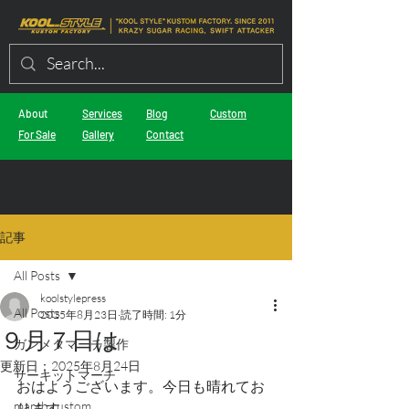
About
Services
Blog
Custom
For Sale
Gallery
Contact
記事
All Posts
koolstylepress
All Posts
2025年8月23日
読了時間: 1分
９月７日は
ガンメタマーチ製作
更新日：
2025年8月24日
サーキットマーチ
おはようございます。今日も晴れてお
march custom
ります。