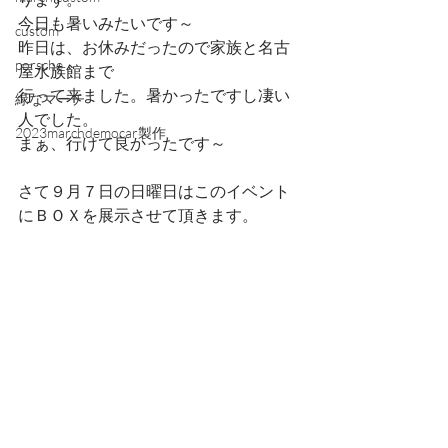
今日も暑いみたいです～
custom
昨日は、お休みだったので家族と名古
porsche
屋水族館まで
行って来ました。暑かったですし凄い
緑なマーチ
人でした。
2023marchdemocar製作
まぁ、行けて良かったです～
さて９月７日の日曜日はこのイベント
にＢＯＸを展示させて頂きます。