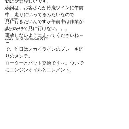
朝は少し涼しいです。
今日は、お客さんが鈴鹿ツインに午前
custom
中、走りにいってるみたいなので
porsche
見に行きたいんですが午前中は作業が
入っていて見に行けない。。。
緑なマーチ
事故しないように走ってくださいね～
2023marchdemocar製作
～
で、昨日はスカイラインのブレーキ廻
りのメンテ。
ローターとパット交換です～。ついで
にエンジンオイルとエレメント。