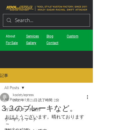
About
Services
Blog
Custom
For Sale
Gallery
Contact
記事
All Posts
koolstylepress
All Posts
2025年9月21日
読了時間: 2分
３３のブレーキなど。
ガンメタマーチ製作
おはようございます。晴れております
サーキットマーチ
～
march custom