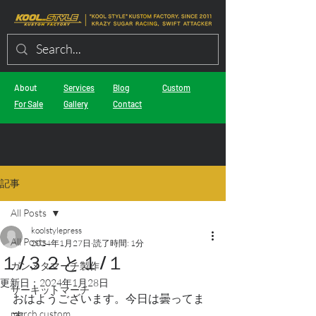
About
Services
Blog
Custom
For Sale
Gallery
Contact
記事
All Posts
koolstylepress
All Posts
2024年1月27日
読了時間: 1分
１/３２と１/１
ガンメタマーチ製作
更新日：
2024年1月28日
サーキットマーチ
おはようございます。今日は曇ってま
march custom
す。