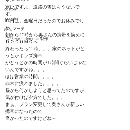
寒いですよ。道路の雪はもうないで
custom
す。
porsche
昨日は、金曜日だったのでお休みでし
た。
緑なマーチ
朝から10時から奥さんの携帯を換えに
2023marchdemocar製作
ＤＯＣＯＭＯへ
終わったら12時。。。家のネットがど
うとかキッズ携帯
がどうとかの時間が1時間ぐらいじゃな
いんですかね。。。
ほぼ営業の時間。。。。
非常に疲れました。。。。
昼から何かしようと思ってたのですが
気が付けば夕方でした。。。
まぁ、プラン変更して奥さんが新しい
携帯になったので
良かったのですけどね～