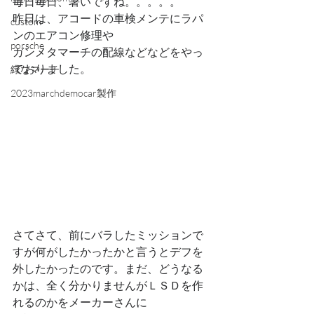
毎日毎日、暑いですね。。。。。
昨日は、アコードの車検メンテにラパ
custom
ンのエアコン修理や
porsche
ガンメタマーチの配線などなどをやっ
ておりました。
緑なマーチ
2023marchdemocar製作
さてさて、前にバラしたミッションで
すが何がしたかったかと言うとデフを
外したかったのです。まだ、どうなる
かは、全く分かりませんがＬＳＤを作
れるのかをメーカーさんに