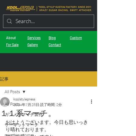
About
Services
Blog
Custom
For Sale
Gallery
Contact
記事
All Posts
koolstylepress
All Posts
2024年7月28日
読了時間: 2分
１１系マーチ。
ガンメタマーチ製作
おはようございます。今日も思いっき
サーキットマーチ
り晴れております。
march custom