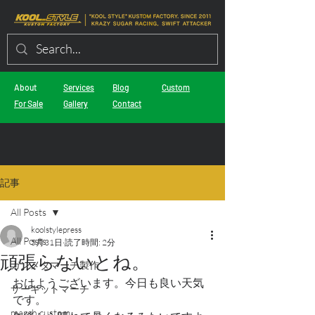
About
Services
Blog
Custom
For Sale
Gallery
Contact
記事
All Posts
koolstylepress
All Posts
5月31日
読了時間: 2分
頑張らないとね。
ガンメタマーチ製作
おはようございます。今日も良い天気
サーキットマーチ
です。
march custom