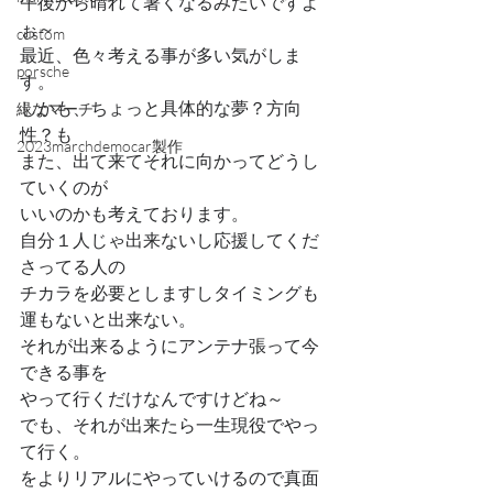
午後から晴れて暑くなるみたいですよ
ぉ～
custom
最近、色々考える事が多い気がしま
porsche
す。
しかも、ちょっと具体的な夢？方向
緑なマーチ
性？も
2023marchdemocar製作
また、出て来てそれに向かってどうし
ていくのが
いいのかも考えております。
自分１人じゃ出来ないし応援してくだ
さってる人の
チカラを必要としますしタイミングも
運もないと出来ない。
それが出来るようにアンテナ張って今
できる事を
やって行くだけなんですけどね～
でも、それが出来たら一生現役でやっ
て行く。
をよりリアルにやっていけるので真面