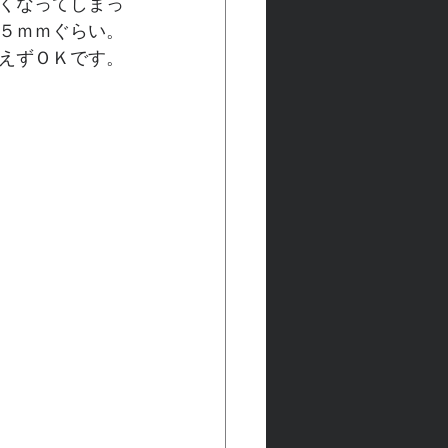
くなってしまっ
５ｍｍぐらい。
えずＯＫです。