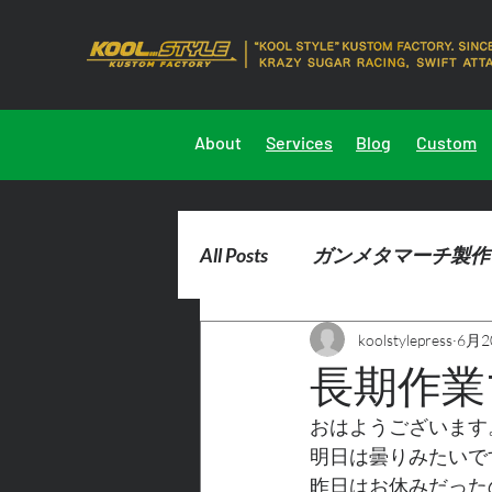
About
Services
Blog
Custom
All Posts
ガンメタマーチ製作
koolstylepress
6月2
2023marchdemocar製作
長期作業
おはようございます
明日は曇りみたいで
昨日はお休みだった