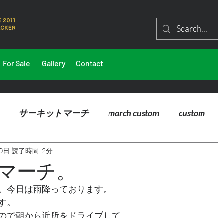
For Sale
Gallery
Contact
サーキットマーチ
march custom
custom
0日
読了時間: 2分
マーチ。
。今日は雨降っております。
す。
ので朝から近所をドライブして