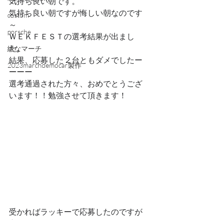
気持ち良い朝です。
気持ち良い朝ですが悔しい朝なのです
custom
～
porsche
ＷＥＫＦＥＳＴの選考結果が出まし
た。
緑なマーチ
結果、応募した２台ともダメでしたー
2023marchdemocar製作
ーーー
選考通過された方々、おめでとうござ
います！！勉強させて頂きます！
受かればラッキーで応募したのですが