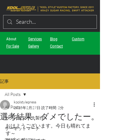
About
Services
Blog
Custom
For Sale
Gallery
Contact
記事
All Posts
koolstylepress
All Posts
2025年2月27日
読了時間: 2分
選考結果、ダメでしたー。
ガンメタマーチ製作
おはようございます。今日も晴れてま
サーキットマーチ
す～
march custom