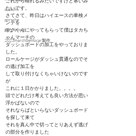
これから晴れるみたいですけど寒いみ
たいです。
custom
さてさて、昨日はハイエースの車検メ
porsche
ンテを
リクくんにやってもらって僕はタカち
緑なマーチ
ゃんマーチの
2023marchdemocar製作
ダッシュボードの加工をやっておりま
した。
ロールケージがダッシュ貫通なのでそ
の逃げ加工を
して取り付けなくちゃいけないのです
が
これに１日かかりました。。。。
頭でどれだけ考えても良い方法が思い
浮かばないので
それならばといらないダッシュボード
を探して来て
それを真ん中で切ってとりあえず逃げ
の部分を作りました