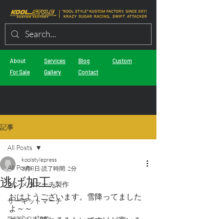
About
Services
Blog
Custom
For Sale
Gallery
Contact
記事
All Posts
koolstylepress
All Posts
3月8日
読了時間: 2分
逃げ加工。
ガンメタマーチ製作
おはようございます。雪降ってました
サーキットマーチ
よ～～
march custom