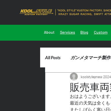
About
Services
Blog
Custom
All Posts
ガンメタマーチ製作
koolstylepress
202
2023marchdemocar製作
販売車両
おはようございます
最近の天気は全くも
またしばらく寒い日