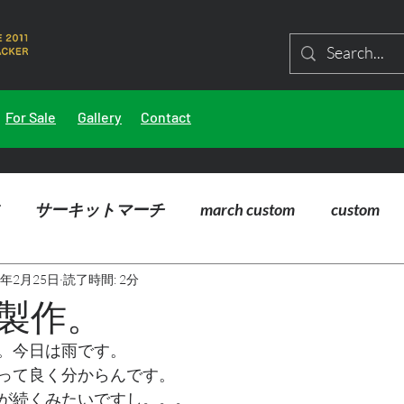
For Sale
Gallery
Contact
サーキットマーチ
march custom
custom
4年2月25日
読了時間: 2分
製作。
。今日は雨です。
って良く分からんです。
が続くみたいですし。。。