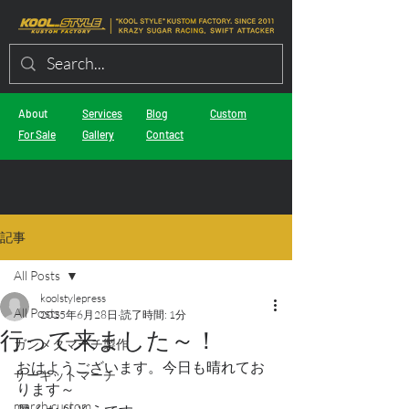
About
Services
Blog
Custom
For Sale
Gallery
Contact
記事
All Posts
koolstylepress
All Posts
2025年6月28日
読了時間: 1分
行って来ました～！
ガンメタマーチ製作
おはようございます。今日も晴れてお
サーキットマーチ
ります～
march custom