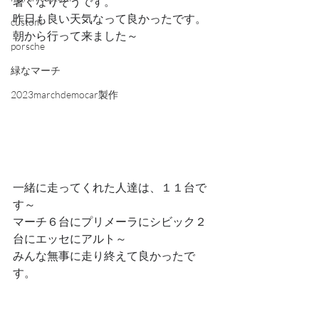
暑くなりそうです。
昨日も良い天気なって良かったです。
custom
朝から行って来ました～
porsche
緑なマーチ
2023marchdemocar製作
一緒に走ってくれた人達は、１１台で
す～
マーチ６台にプリメーラにシビック２
台にエッセにアルト～
みんな無事に走り終えて良かったで
す。