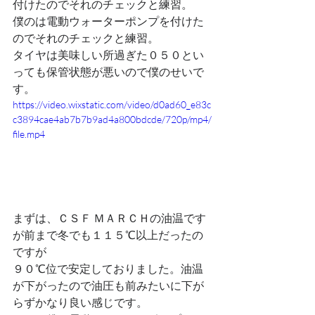
付けたのでそれのチェックと練習。
僕のは電動ウォーターポンプを付けた
のでそれのチェックと練習。
タイヤは美味しい所過ぎた０５０とい
っても保管状態が悪いので僕のせいで
す。
https://video.wixstatic.com/video/d0ad60_e83c
c3894cae4ab7b7b9ad4a800bdcde/720p/mp4/
file.mp4
まずは、ＣＳＦ ＭＡＲＣＨの油温です
が前まで冬でも１１５℃以上だったの
ですが
９０℃位で安定しておりました。油温
が下がったので油圧も前みたいに下が
らずかなり良い感じです。