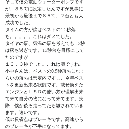
そして僕の電動ウォーターポンプです
が、８５℃に設定したんですが見事に
最初から最後まで８５℃。２台とも大
成功でした。
タイムの方が僕はベストの1.2秒落
ち。。。。。これはダメでした。
タイヤの事、気温の事を考えても1.2秒
は落ち過ぎです。12秒台を目標にして
たのですが
１３．３秒でした。これは腕ですね。
小中さんは、ベストの0.5秒落ちこれく
らいの落ちは想定内ですし、今年ベス
トを更新出来る状態です。載せ換えた
エンジンとＬＳＤの使い方が理解出来
て来て自分の物になって来てます。実
際、僕が後ろ走ってたら離されていき
ます。速いです。
僕の反省点はブレーキです。高速から
のブレーキが下手になってます。