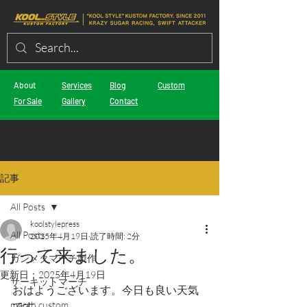
About
Services
Blog
Custom
For Sale
Gallery
Contact
記事
All Posts
koolstylepress
All Posts
2025年4月19日
読了時間: 2分
行って来ました。
ガンメタマーチ製作
更新日：
2025年4月19日
サーキットマーチ
おはようございます。今日も良い天気
march custom
です。