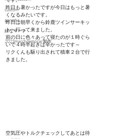
昨日も暑かったですが今日はもっと暑
custom
くなるみたいです。
porsche
昨日は朝早くから鈴鹿ツインサーキッ
トへ行って来ました。
緑なマーチ
前の日に色々あって寝たのが１時ぐら
2023marchdemocar製作
いで４時半起きは辛かったです～
リクくんも駆り出されて積車２台で行
きました。
空気圧やトルクチェックしてあとは待