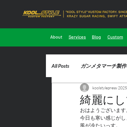
About
Services
Blog
Custom
All Posts
ガンメタマーチ製作
koolstylepress
202
2023marchdemocar製作
綺麗にし
おはようございます
今日も寒い感じがし
風が冷たいっす。