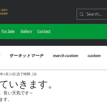
For Sale
Gallery
Contact
サーキットマーチ
march custom
custom
5年4月24日
読了時間: 2分
ていきます。
。良い天気です～
ます。