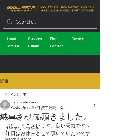
About
Services
Blog
Custom
For Sale
Gallery
Contact
記事
All Posts
koolstylepress
All Posts
2024年11月5日
読了時間: 1分
納車させて頂きました。
ガンメタマーチ製作
おはようございます。良い天気です～
サーキットマーチ
昨日はお休みさせて頂いていたのです
march custom