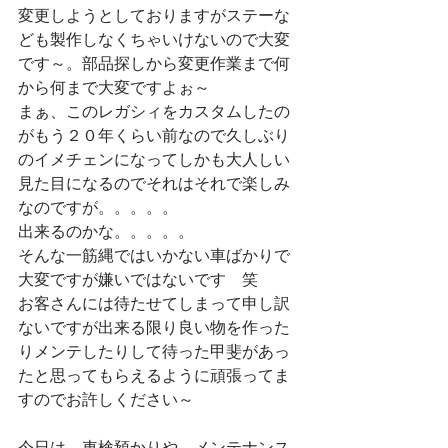
変更しようとしておりますがステーな
ども製作しなくちゃいけないので大変
です～。部品探しから変更作業まで何
から何まで大変ですよぉ～
まぁ、このレガシィをカスタムしたの
がもう２０年くらい前なので久しぶり
のイメチェンになってしかも大人しい
見た目になるのでそれはそれで楽しみ
なのですが。。。。。
出来るのかな。。。。。
そんな一筋縄ではいかない車ばかりで
大変ですが嫌いではないです　笑
お客さんには待たせてしまって申し訳
ないですが出来る限り良い物を作った
りメンテしたりして待った甲斐があっ
たと思ってもらえるように頑張ってま
すのでお許しください～
今日は、車検預かりや、メンテナンス