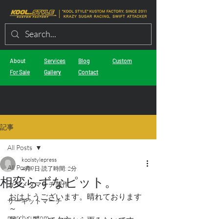
About
Services
Blog
Custom
For Sale
Gallery
Contact
記事
All Posts
koolstylepress
All Posts
4月9日
読了時間: 2分
相変らずなピット。
ガンメタマーチ製作
おはようございます。晴れております
サーキットマーチ
～
march custom