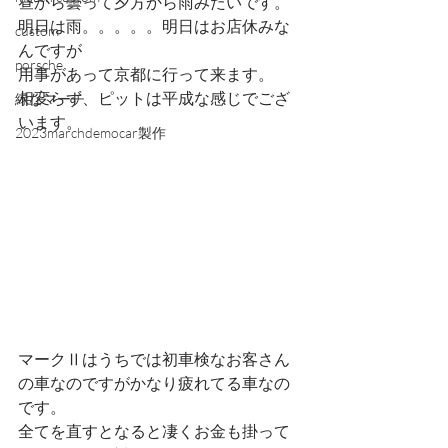
昼から曇って夕方から雨みたいです。
明日は雨。。。。。明日はお店休みな
custom
んですが
porsche
用事があって京都に行って来ます。
相変らず、ピットは平成な感じでござ
緑なマーチ
います。
2023marchdemocar製作
マークⅡはうちでは初車検なお客さん
の車なのですがかなり疲れてる車なの
です。
全てを直すとなると凄くお金も掛って