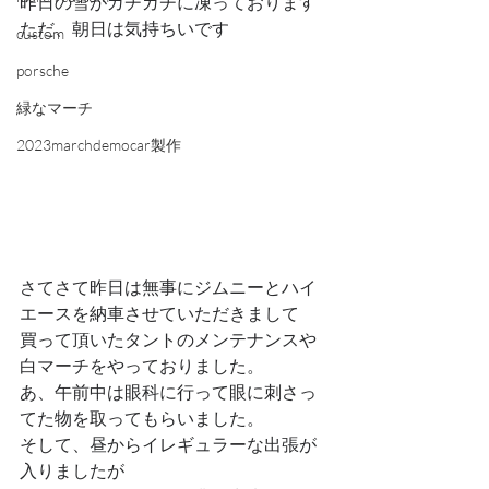
昨日の雪がガチガチに凍っております
ただ、朝日は気持ちいです
custom
porsche
緑なマーチ
2023marchdemocar製作
さてさて昨日は無事にジムニーとハイ
エースを納車させていただきまして
買って頂いたタントのメンテナンスや
白マーチをやっておりました。
あ、午前中は眼科に行って眼に刺さっ
てた物を取ってもらいました。
そして、昼からイレギュラーな出張が
入りましたが