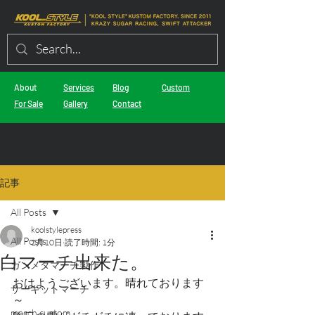
About
Services
Blog
Custom
For Sale
Gallery
Contact
記事
All Posts
koolstylepress
All Posts
2月10日
読了時間: 1分
白マーチ出来た。
ガンメタマーチ製作
おはようございます。晴れております
サーキットマーチ
～
march custom