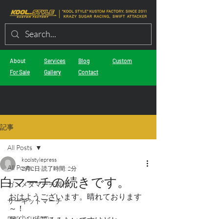
About
Services
Blog
Custom
For Sale
Gallery
Contact
記事
All Posts
koolstylepress
All Posts
2月2日
読了時間: 2分
白マーチの続きです。
ガンメタマーチ製作
おはようございます。晴れております
サーキットマーチ
～！
march custom