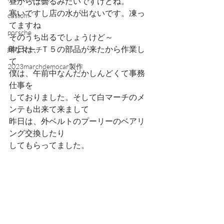
昼からは曇るみたいですけどね。
寒いですし店の水が出ないです。凍っ
custom
てますね
porsche
そのうち出るでしょうけど～
昨日は、Ｔ５の部品が来たから作業し
緑なマーチ
て
2023marchdemocar製作
僕は、午前中なんだかしんどくて事務
仕事を
しておりました。そして白マーチのメ
ンテも出来て来まして
昨日は、外ベルトのプーリーのベアリ
ング交換したり
してもらってました。