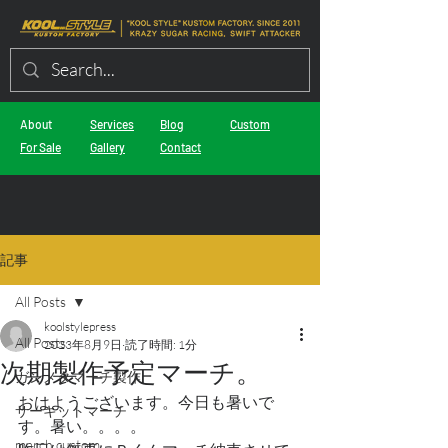
About
Services
Blog
Custom
For Sale
Gallery
Contact
記事
All Posts
koolstylepress
All Posts
2023年8月9日
読了時間: 1分
次期製作予定マーチ。
ガンメタマーチ製作
おはようございます。今日も暑いで
サーキットマーチ
す。暑い。。。。
march custom