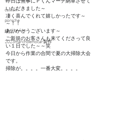
昨日は無事にＰくんマーチ納車させて
いただきました～
custom
凄く喜んでくれて嬉しかったです～
porsche
～！！
ありがとうございます～
緑なマーチ
ご新規のお客さんも来てくださって良
2023marchdemocar製作
い１日でした～～笑
今日から作業の合間で夏の大掃除大会
です。
掃除が。。。。一番大変。。。。