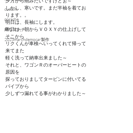
夕方から雨みたいですけどぉ～
しかし、寒いです。まだ半袖を着てお
custom
ります。。
porsche
明日は、長袖にします。
昨日は、朝からＶＯＸＹの仕上げして
緑なマーチ
そこから
2023marchdemocar製作
リクくんが車検へいってくれて帰って
来てまた
軽く洗って納車出来ました～
それと、ワゴンＲのオーバーヒートの
原因を
探っておりましてタービンに付いてる
パイプから
少しずつ漏れてる事がわかりました～