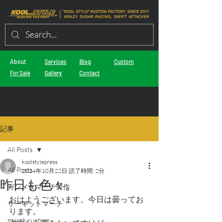
About
Services
Blog
Custom
For Sale
Gallery
Contact
記事
All Posts
koolstylepress
All Posts
2024年10月22日
読了時間: 2分
昨日も色々。
ガンメタマーチ製作
おはようございます。今日は曇ってお
サーキットマーチ
ります。
march custom