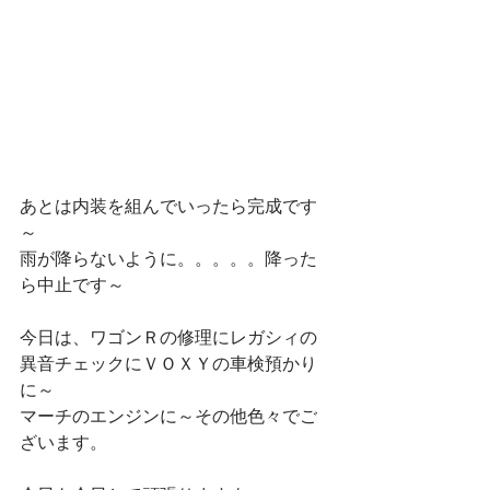
あとは内装を組んでいったら完成です
～
雨が降らないように。。。。。降った
ら中止です～
今日は、ワゴンＲの修理にレガシィの
異音チェックにＶＯＸＹの車検預かり
に～
マーチのエンジンに～その他色々でご
ざいます。