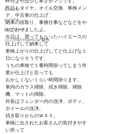
昨日よりは少し寒さがマシです。
昨日もタイヤ、オイル交換、車検メン
custom
テ、中古車の仕上げ、
porsche
納車の段取り、事務仕事などなどをや
っておりましたよ。
緑なマーチ
今日は、買ってもらったハイエースの
2023marchdemocar製作
仕上げして納車して
車検上がりの仕上げしてと仕上げな１
日になりそうです。
うちの車検で１番時間掛ってしまう作
業が仕上げと言っても
おかしくないくらい時間掛ります。
車内のガラス掃除、拭き掃除、掃除
機、マットの掃除。
外装はフェンダー内の洗浄、ボディ、
ホイールの洗浄。
拭き取りからのＷＡＸ。
車検に出されたお客さんの気付きやす
い所って