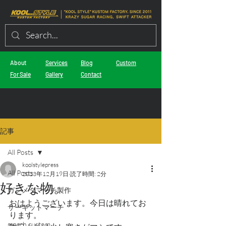
About
Services
Blog
Custom
For Sale
Gallery
Contact
記事
All Posts
koolstylepress
All Posts
2023年12月19日
読了時間: 2分
好きな物。
ガンメタマーチ製作
おはようございます。今日は晴れてお
サーキットマーチ
ります。
march custom