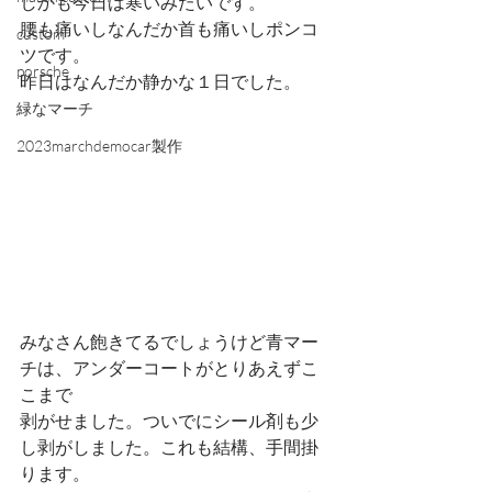
しかも今日は寒いみたいです。
腰も痛いしなんだか首も痛いしポンコ
custom
ツです。
porsche
昨日はなんだか静かな１日でした。
緑なマーチ
2023marchdemocar製作
みなさん飽きてるでしょうけど青マー
チは、アンダーコートがとりあえずこ
こまで
剥がせました。ついでにシール剤も少
し剥がしました。これも結構、手間掛
ります。