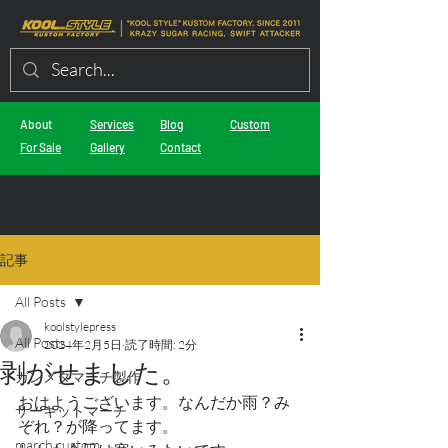
About
Services
Blog
Custom
For Sale
Gallery
Contact
記事
All Posts
koolstylepress
All Posts
2024年2月5日
読了時間: 2分
剥がせました。
ガンメタマーチ製作
おはようございます。なんだか雨？み
サーキットマーチ
ぞれ？が降ってます。
march custom