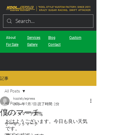
About
Services
Blog
Custom
For Sale
Gallery
Contact
記事
All Posts
koolstylepress
All Posts
2024年9月7日
読了時間: 2分
僕のマーチ。
ガンメタマーチ製作
おはようございます。今日も良い天気
サーキットマーチ
です。
march custom