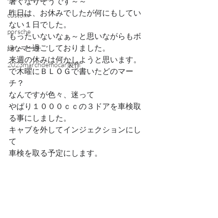
暑くなりそうです～～
昨日は、お休みでしたが何にもしてい
custom
ない１日でした。
porsche
もったいないなぁ～と思いながらもボ
ォ～と過ごしておりました。
緑なマーチ
来週の休みは何かしようと思います。
2023marchdemocar製作
で木曜にＢＬＯＧで書いたどのマー
チ？
なんですが色々、迷って
やぱり１０００ｃｃの３ドアを車検取
る事にしました。
キャブを外してインジェクションにし
て
車検を取る予定にします。