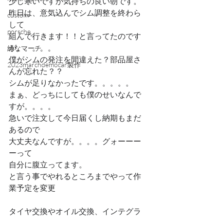
少し寒いですが気持ちの良い朝です。
昨日は、意気込んでシム調整を終わら
custom
して
porsche
組んで行きます！！と言ってたのです
が。。。。。
緑なマーチ
僕がシムの発注を間違えた？部品屋さ
2023marchdemocar製作
んが忘れた？？
シムが足りなかったです。。。。。
まぁ、どっちにしても僕のせいなんで
すが。。。。
急いで注文して今日届くし納期もまだ
あるので
大丈夫なんですが。。。。グォーーー
ーって
自分に腹立ってます。
と言う事でやれるところまでやって作
業予定を変更
タイヤ交換やオイル交換、インテグラ