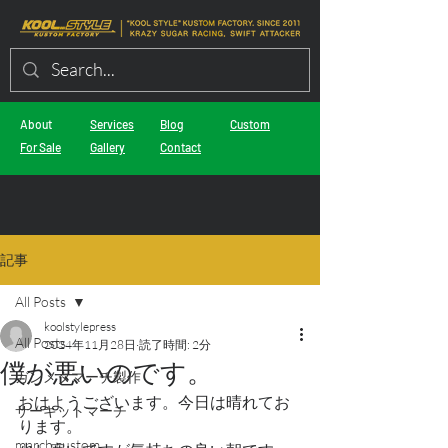
About
Services
Blog
Custom
For Sale
Gallery
Contact
記事
All Posts
koolstylepress
All Posts
2024年11月28日
読了時間: 2分
僕が悪いのです。
ガンメタマーチ製作
おはようございます。今日は晴れてお
サーキットマーチ
ります。
march custom