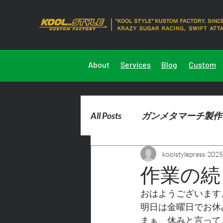
About
Services
Blog
Custom
All Posts
ガンメタマーチ製作
koolstylepress
202
2023marchdemocar製作
作業の続
おはようございます
明日は金曜日でお休
まぁ、休みと言って