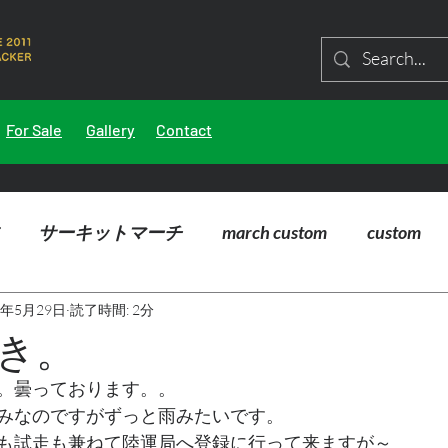
For Sale
Gallery
Contact
サーキットマーチ
march custom
custom
5年5月29日
読了時間: 2分
き。
。曇っております。。
みなのですがずっと雨みたいです。
も試走も兼ねて陸運局へ登録に行って来ますが～