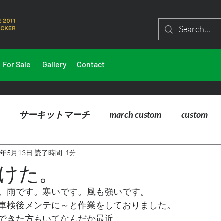
For Sale
Gallery
Contact
サーキットマーチ
march custom
custom
4年5月13日
読了時間: 1分
けた。
。雨です。寒いです。風も強いです。
車検後メンテに～と作業をしておりました。
できた方もいてなんだか最近