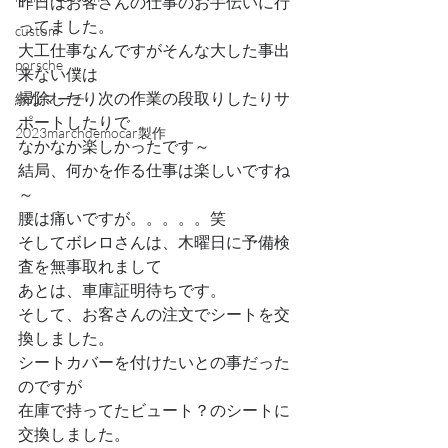
昨日はお客さんの仕事のお手伝いに行
ってました。
custom
大工仕事なんですがそんな大した事出
porsche
来ない僕は
掃除したり次の作業の段取りしたりサ
緑なマーチ
ポートしたりで
2023marchdemocar製作
なかなか楽しかったです～
結局、何かを作る仕事は楽しいですね
～
腰は痛いですが。。。。。笑
そしてボレロさんは、木曜日に予備検
査を無事取れまして
あとは、車庫証明待ちです。
そして、お客さんの注文でシートを交
換しました。
シートカバーを付けたいとの事だった
のですが
在庫で持ってたビュート？のシートに
交換しました。