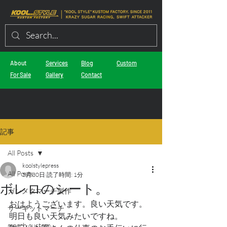
About
Services
Blog
Custom
For Sale
Gallery
Contact
記事
All Posts
koolstylepress
All Posts
5月30日
読了時間: 1分
ボレロのシート。
ガンメタマーチ製作
おはようございます。良い天気です。
サーキットマーチ
明日も良い天気みたいですね。
march custom