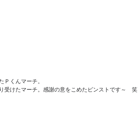
たＰくんマーチ。
り受けたマーチ。感謝の意をこめたピンストです～　笑