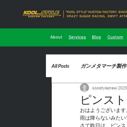
About
Services
Blog
Custom
All Posts
ガンメタマーチ製作
koolstylepress
202
2023marchdemocar製作
ピンスト
おはようございます
雨は降らないみたい
さて昨日は、ピンス