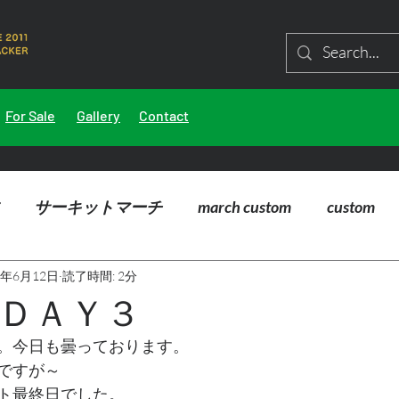
For Sale
Gallery
Contact
サーキットマーチ
march custom
custom
5年6月12日
読了時間: 2分
ＤＡＹ３
。今日も曇っております。
ですが～
ト最終日でした。