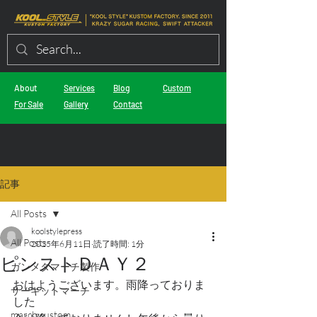
About
Services
Blog
Custom
For Sale
Gallery
Contact
記事
All Posts
koolstylepress
All Posts
2025年6月11日
読了時間: 1分
ピンストＤＡＹ２
ガンメタマーチ製作
おはようございます。雨降っておりま
サーキットマーチ
した
march custom