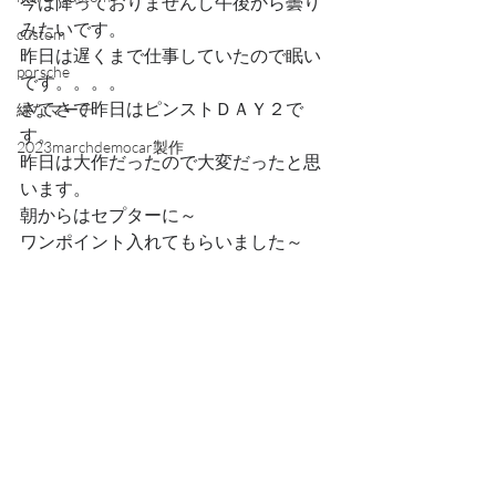
今は降っておりませんし午後から曇り
みたいです。
custom
昨日は遅くまで仕事していたので眠い
porsche
です。。。。
さてさて昨日はピンストＤＡＹ２で
緑なマーチ
す。
2023marchdemocar製作
昨日は大作だったので大変だったと思
います。
朝からはセプターに～
ワンポイント入れてもらいました～