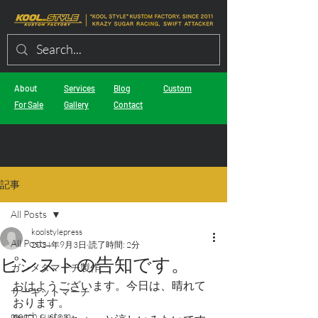
About
Services
Blog
Custom
For Sale
Gallery
Contact
記事
All Posts
koolstylepress
All Posts
2024年9月3日
読了時間: 2分
ピンストの告知です。
ガンメタマーチ製作
おはようございます。今日は、晴れて
サーキットマーチ
おります。
march custom