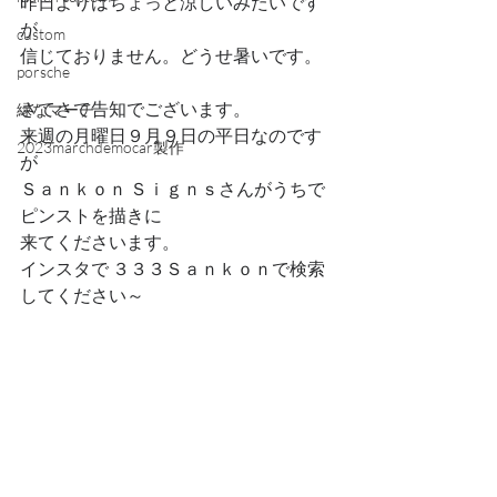
昨日よりはちょっと涼しいみたいです
が
custom
信じておりません。どうせ暑いです。
porsche
さてさて告知でございます。
緑なマーチ
来週の月曜日９月９日の平日なのです
2023marchdemocar製作
が
Ｓａｎｋｏｎ Ｓｉｇｎｓさんがうちで
ピンストを描きに
来てくださいます。
インスタで ３３３Ｓａｎｋｏｎで検索
してください～