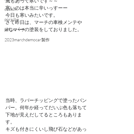
風もあって寒いです～～
寒いのは本当に辛いっすーー
custom
今日も寒いみたいです。
porsche
さて昨日は、マーチの車検メンテや
バンパーの塗装をしておりました。
緑なマーチ
2023marchdemocar製作
当時、ラバーチッピングで塗ったバン
パー。何年か経ってだいぶ色も落ちて
下地が見えだしてるところもありま
す。
キズも付きにくいし飛び石などがあっ