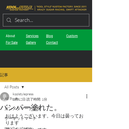
About
Services
Blog
Custom
For Sale
Gallery
Contact
記事
All Posts
koolstylepress
All Posts
1月12日
読了時間: 1分
バンパー塗れた。
ガンメタマーチ製作
おはようございます。今日は曇ってお
サーキットマーチ
ります
march custom