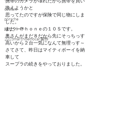
携帯のカメラが壊れたから携帯を買い
換えようかと
custom
思ってたのですが保険で同じ物にしま
porsche
した。
まだⅰＰｈｏｎｅの１０Ｓです。
緑なマーチ
奥さんがまだ８だから先にそっちっす
2023marchdemocar製作
高いから２台一気になんて無理っす～
さてさて、昨日はマイティボーイを納
車して
スープラの続きをやっておりました。