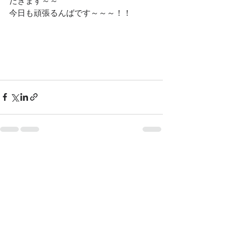
だきます～～
今日も頑張るんばです～～～！！
最新記事
すべて表示