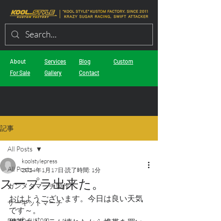
About
Services
Blog
Custom
For Sale
Gallery
Contact
記事
All Posts
koolstylepress
All Posts
2024年1月17日
読了時間: 1分
スープラ出来た。
ガンメタマーチ製作
おはようございます。今日は良い天気
サーキットマーチ
です～。
march custom