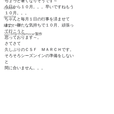
ちょっと暑くなりそうです～
今日から１０月。。。早いですねもう
custom
１０月。。。
porsche
ちゃんと毎月１日の行事を済ませて
また、新たな気持ちで１０月、頑張っ
緑なマーチ
て行こうと
2023marchdemocar製作
思っております～。
さてさて
久しぶりのＣＳＦ　ＭＡＲＣＨです。
そろそろシーズンインの準備をしない
と
間に合いません。。。