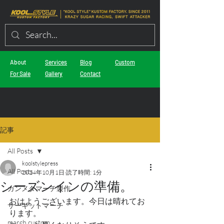
About
Services
Blog
Custom
For Sale
Gallery
Contact
記事
All Posts
koolstylepress
All Posts
2024年10月1日
読了時間: 1分
シーズンインの準備。
ガンメタマーチ製作
おはようございます。今日は晴れてお
サーキットマーチ
ります。
march custom