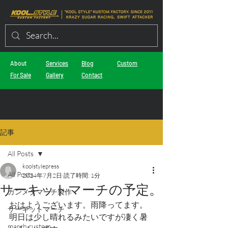
About
Services
Blog
Custom
For Sale
Gallery
Contact
記事
All Posts
koolstylepress
All Posts
2024年7月2日
読了時間: 1分
サーキットマーチの予定。
ガンメタマーチ製作
おはようございます。雨降ってます。
サーキットマーチ
明日は少し晴れるみたいですが凄く暑
march custom