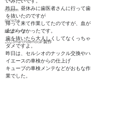
いみたいです。
昨日、昼休みに歯医者さんに行って歯
custom
を抜いたのですが
porsche
帰って来て作業してたのですが、血が
止まらなかったです。
緑なマーチ
歯を抜いたら大人しくしてなくっちゃ
2023marchdemocar製作
ダメですよ。
昨日は、セルシオのナックル交換やハ
イエースの車検からの仕上げ
キューブの車検メンテなどがおもな作
業でした。