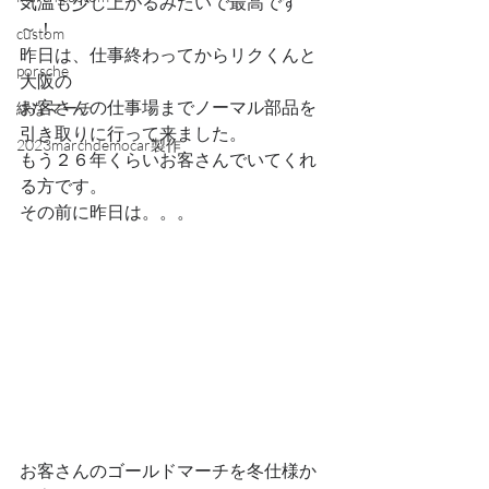
気温も少し上がるみたいで最高です
～！
custom
昨日は、仕事終わってからリクくんと
porsche
大阪の
お客さんの仕事場までノーマル部品を
緑なマーチ
引き取りに行って来ました。
2023marchdemocar製作
もう２６年くらいお客さんでいてくれ
る方です。
その前に昨日は。。。
お客さんのゴールドマーチを冬仕様か