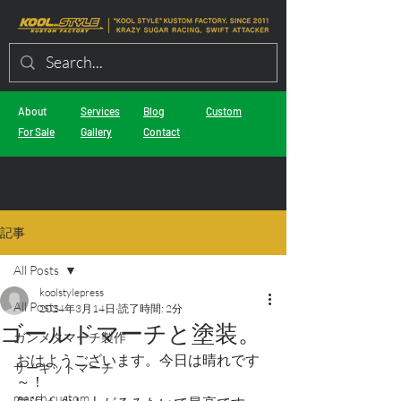
About
Services
Blog
Custom
For Sale
Gallery
Contact
記事
All Posts
koolstylepress
All Posts
2024年3月14日
読了時間: 2分
ゴールドマーチと塗装。
ガンメタマーチ製作
おはようございます。今日は晴れです
サーキットマーチ
～！
march custom