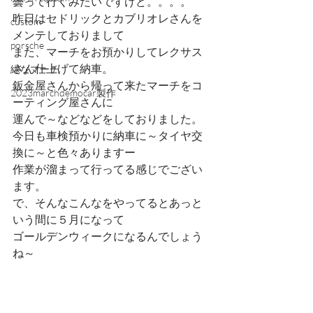
曇って行くみたいですけど。。。。
昨日はセドリックとカブリオレさんを
custom
メンテしておりまして
porsche
また、マーチをお預かりしてレクサス
さん仕上げて納車。
緑なマーチ
鈑金屋さんから帰って来たマーチをコ
2023marchdemocar製作
ーティング屋さんに
運んで～などなどをしておりました。
今日も車検預かりに納車に～タイヤ交
換に～と色々ありますー
作業が溜まって行ってる感じでござい
ます。
で、そんなこんなをやってるとあっと
いう間に５月になって
ゴールデンウィークになるんでしょう
ね～