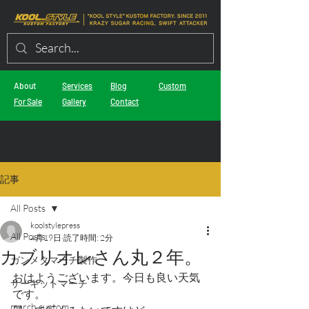
About
Services
Blog
Custom
For Sale
Gallery
Contact
記事
All Posts
koolstylepress
All Posts
4月19日
読了時間: 2分
カブリオレさん丸２年。
ガンメタマーチ製作
おはようございます。今日も良い天気
サーキットマーチ
です。
march custom