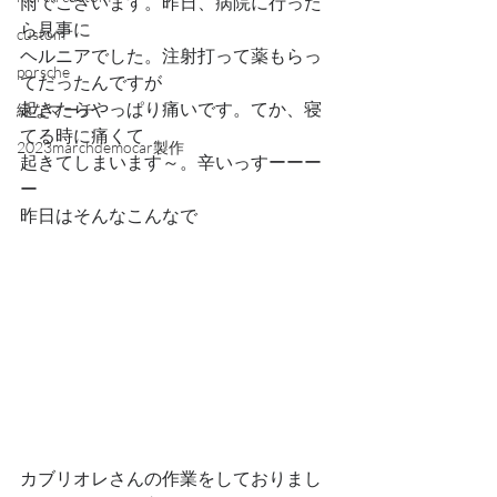
雨でございます。昨日、病院に行った
ら見事に
custom
ヘルニアでした。注射打って薬もらっ
porsche
てだったんですが
起きたらやっぱり痛いです。てか、寝
緑なマーチ
てる時に痛くて
2023marchdemocar製作
起きてしまいます～。辛いっすーーー
ー
昨日はそんなこんなで
カブリオレさんの作業をしておりまし