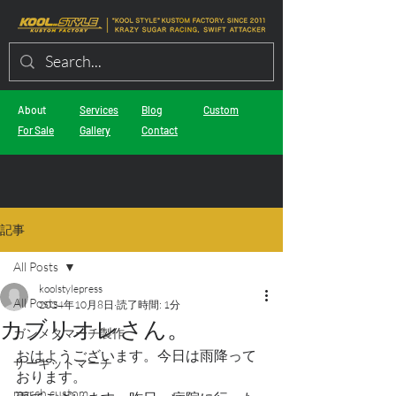
About
Services
Blog
Custom
For Sale
Gallery
Contact
記事
All Posts
koolstylepress
All Posts
2024年10月8日
読了時間: 1分
カブリオレさん。
ガンメタマーチ製作
おはようございます。今日は雨降って
サーキットマーチ
おります。
march custom