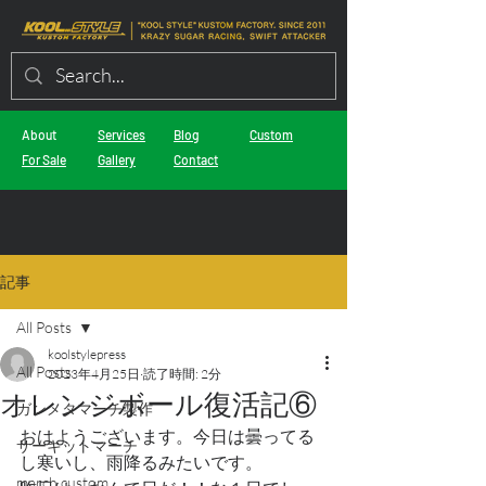
About
Services
Blog
Custom
For Sale
Gallery
Contact
記事
All Posts
koolstylepress
All Posts
2023年4月25日
読了時間: 2分
オレンジボール復活記⑥
ガンメタマーチ製作
おはようございます。今日は曇ってる
サーキットマーチ
し寒いし、雨降るみたいです。
march custom