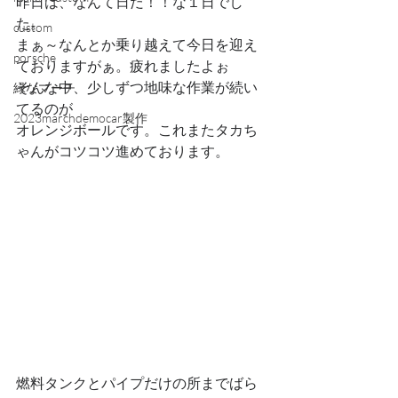
昨日は、なんて日だ！！な１日でし
た。
custom
まぁ～なんとか乗り越えて今日を迎え
porsche
ておりますがぁ。疲れましたよぉ
そんな中、少しずつ地味な作業が続い
緑なマーチ
てるのが
2023marchdemocar製作
オレンジボールです。これまたタカち
ゃんがコツコツ進めております。
燃料タンクとパイプだけの所までばら