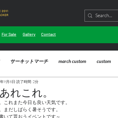
For Sale
Gallery
Contact
サーキットマーチ
march custom
custom
4年9月8日
読了時間: 2分
あれこれ。
。これまた今日も良い天気です。
。まだしばらく暑そうです。
書いて貰おうイベントです～