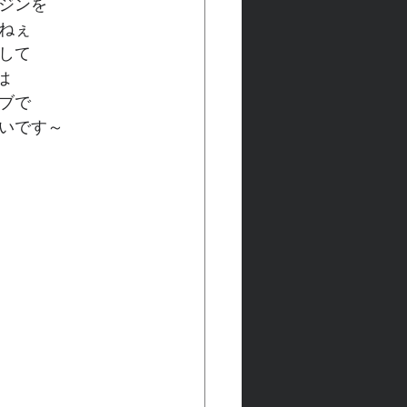
ジンを
ねぇ
して
は
ブで
いです～