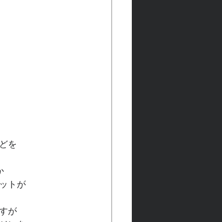
どを
か
ットが
すが