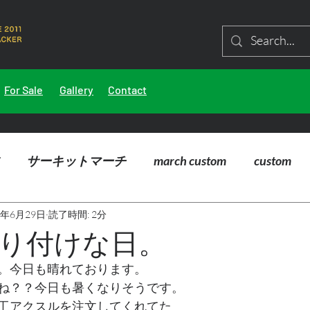
For Sale
Gallery
Contact
サーキットマーチ
march custom
custom
5年6月29日
読了時間: 2分
り付けな日。
。今日も晴れております。
ね？？今日も暑くなりそうです。
工アクスルを注文してくれてた