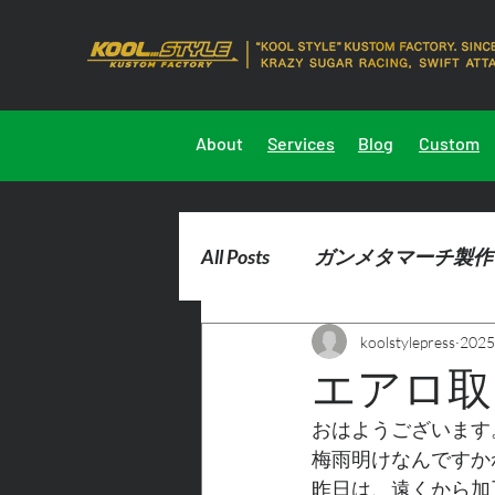
About
Services
Blog
Custom
All Posts
ガンメタマーチ製作
koolstylepress
202
2023marchdemocar製作
エアロ取
おはようございます
梅雨明けなんですか
昨日は、遠くから加