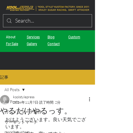
About
Services
Blog
Custom
For Sale
Gallery
Contact
記事
All Posts
koolstylepress
All Posts
2024年11月9日
読了時間: 2分
やるだけやるっす。
ガンメタマーチ製作
おはようございます。良い天気でござ
サーキットマーチ
います。
march custom