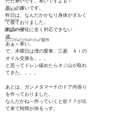
ただ寒いです。寒いですよぉ～
寒いの嫌いです。
custom
昨日は、なんだかかなり身体がダルく
porsche
て寝ておりました。
気温の変化に全く対応できない
緑なマーチ
歳。。。。。。。
2023marchdemocar製作
あぁ～寒い。
で、木曜日は僕の愛車、三菱　Ａｉの
オイル交換を。。。
と思ってドレン緩めたらネジ山が取れ
てきた。。。。
あとは、ガンメタマーチのドア内張り
を作っておりました。
なんだかね～作っていくと欲？？が出
て来て時間が掛るっす。