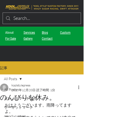
About
Services
Blog
Custom
For Sale
Gallery
Contact
記事
All Posts
koolstylepress
All Posts
2025年12月20日
読了時間: 1分
のんびりな休み。
ガンメタマーチ製作
おはようございます。雨降ってます
サーキットマーチ
よ。
march custom