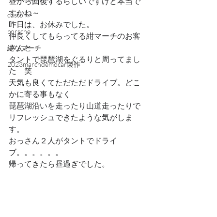
昼から回復するらしいですけど本当で
すかね～
custom
昨日は、お休みでした。
porsche
仲良くしてもらってる紺マーチのお客
さんと
緑なマーチ
タントで琵琶湖をぐるりと周ってまし
2023marchdemocar製作
た　笑
天気も良くてただただドライブ。どこ
かに寄る事もなく
琵琶湖沿いを走ったり山道走ったりで
リフレッシュできたような気がしま
す。
おっさん２人がタントでドライ
ブ。。。。。。
帰ってきたら昼過ぎでした。