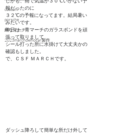
しかも、雨で気温が３０℃いかない予
報だったのに
custom
３２℃の予報になってます。結局暑い
porsche
みたいです。
昨日は、青マーチのガラスボンドを頑
緑なマーチ
張って取りまして
2023marchdemocar製作
シール打った所に水掛けて大丈夫かの
確認もしました。
で、ＣＳＦ ＭＡＲＣＨです。
ダッシュ降ろして簡単な所だけ外して