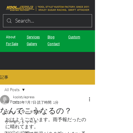
About
Services
Blog
Custom
For Sale
Gallery
Contact
記事
All Posts
koolstylepress
All Posts
2023年9月7日
読了時間: 1分
なんでこうなるの？
ガンメタマーチ製作
おはようございます。雨予報だったの
サーキットマーチ
に晴れてます。
march custom