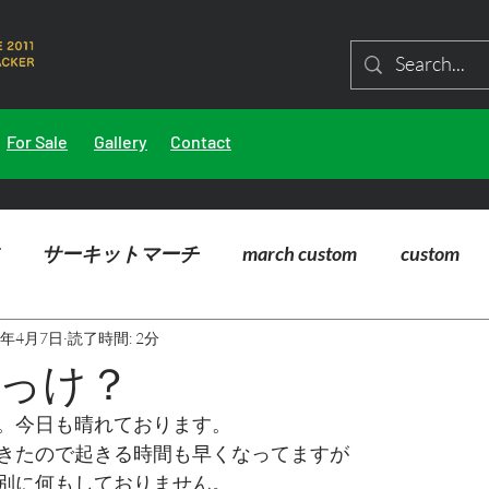
For Sale
Gallery
Contact
サーキットマーチ
march custom
custom
4年4月7日
読了時間: 2分
っけ？
。今日も晴れております。
きたので起きる時間も早くなってますが
別に何もしておりません。