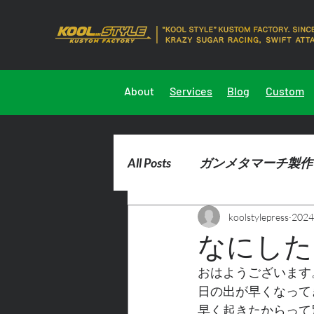
About
Services
Blog
Custom
All Posts
ガンメタマーチ製作
koolstylepress
202
2023marchdemocar製作
なにした
おはようございます
日の出が早くなって
早く起きたからって