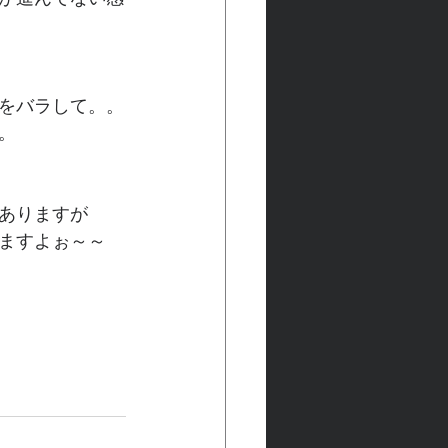
と
をバラして。。
。
ありますが
ますよぉ～～